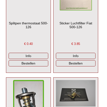
Splitpen thermostaat 500-
Sticker Luchtfilter Fiat
126
500-126
€
0.40
€
3.85