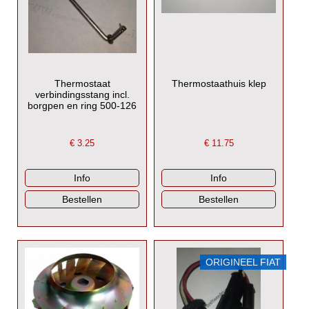
Thermostaat
Thermostaathuis klep
verbindingsstang incl.
borgpen en ring 500-126
€
3.25
€
11.75
ORIGINEEL FIAT