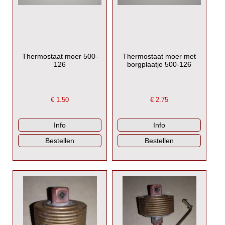
Thermostaat moer 500-
Thermostaat moer met
126
borgplaatje 500-126
€
1.50
€
2.75