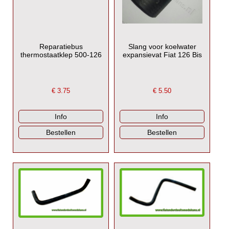
Reparatiebus
Slang voor koelwater
thermostaatklep 500-126
expansievat Fiat 126 Bis
€
3.75
€
5.50