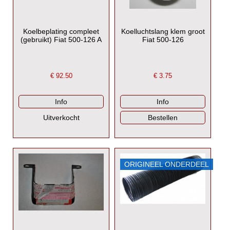
Koelbeplating compleet
Koelluchtslang klem groot
(gebruikt) Fiat 500-126 A
Fiat 500-126
€
92.50
€
3.75
ORIGINEEL ONDERDEEL