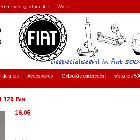
el en leveringsinformatie
Winkel
n de shop
Accessoires
Gebruikte onderdelen
webshop 50
t 126 Bis
16.95