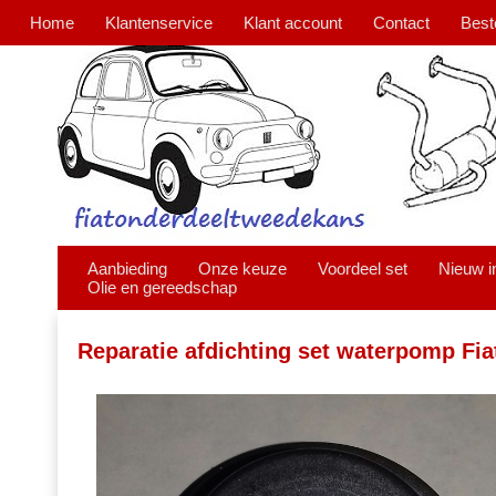
Home
Klantenservice
Klant account
Contact
Best
Aanbieding
Onze keuze
Voordeel set
Nieuw i
Olie en gereedschap
Reparatie afdichting set waterpomp Fia