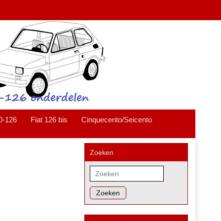
0-126
Fiat 126 bis
Cinquecento/Seicento
Zoeken
Zoeken