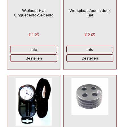
Wielbout Fiat
Werkplaats/poets doek
Cinquecento-Seicento
Fiat
€
1.25
€
2.65