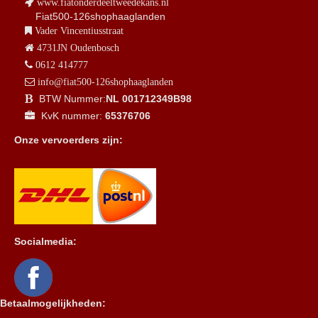
www.fiatonderdeeltweedekans.nl
Fiat500-126shophaaglanden
Vader Vincentiusstraat
4731JN Oudenbosch
0612 414777
info@fiat500-126shophaaglanden
BTW Nummer:
NL 001712349B98
KvK nummer:
65376706
Onze vervoerders zijn:
Socialmedia:
Betaalmogelijkheden: