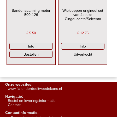
Bandenspanning meter
Wieldoppen origineel set
500-126
van 4 stuks
Cingeucento/Seicento
€
5.50
€
12.75
Onze websites:
www.fiatonderdeeltweedekans.nl
Navigatie:
B
estel en leveringsinformatie
Contact
Contactinformatie: