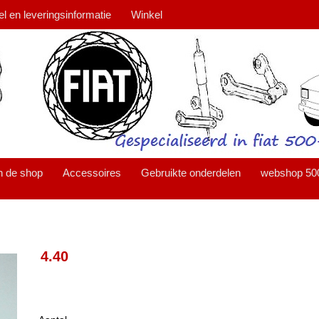
el en leveringsinformatie
Winkel
n de shop
Accessoires
Gebruikte onderdelen
webshop 50
4.40