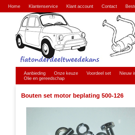
Home
Klantenservice
Klant account
Contact
Best
Aanbieding
Onze keuze
Voordeel set
Nieuw i
Olie en gereedschap
Bouten set motor beplating 500-126