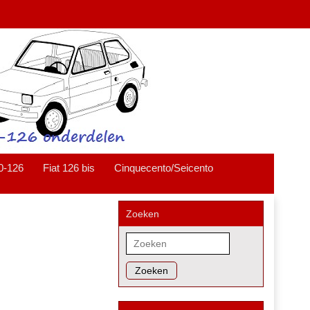
0-126
Fiat 126 bis
Cinquecento/Seicento
Zoeken
Zoeken