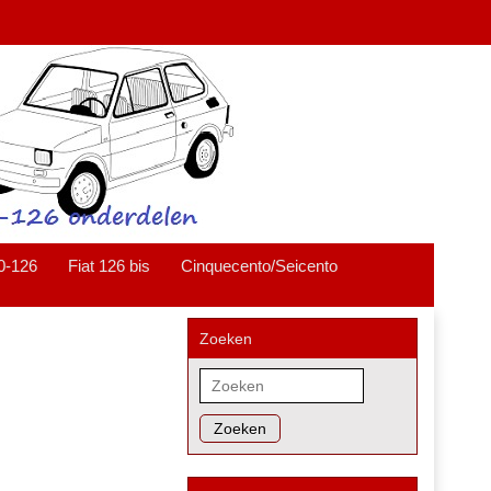
0-126
Fiat 126 bis
Cinquecento/Seicento
Zoeken
Zoeken