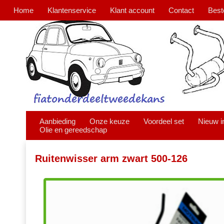
Home
Klantenservice
Klant account
Contact
Best
Aanbieding
Onze keuze
Voordeel set
Nieuw i
Olie en gereedschap
Ruitenwisser arm zwart 500-126