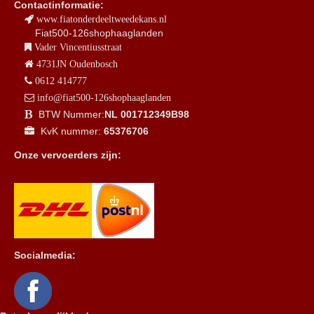
Contactinformatie:
www.fiatonderdeeltweedekans.nl
Fiat500-126shophaaglanden
Vader Vincentiusstraat
4731JN Oudenbosch
0612 414777
info@fiat500-126shophaaglanden
BTW Nummer:
NL 001712349B98
KvK nummer:
65376706
Onze vervoerders zijn:
Socialmedia: