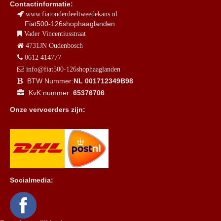
Contactinformatie:
www.fiatonderdeeltweedekans.nl
Fiat500-126shophaaglanden
Vader Vincentiusstraat
4731JN Oudenbosch
0612 414777
info@fiat500-126shophaaglanden
BTW Nummer:
NL 001712349B98
KvK nummer:
65376706
Onze vervoerders zijn:
Socialmedia: