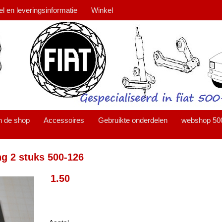
el en leveringsinformatie
Winkel
n de shop
Accessoires
Gebruikte onderdelen
webshop 50
ng 2 stuks 500-126
1.50