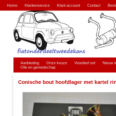
Home
Klantenservice
Klant account
Contact
Best
Aanbieding
Onze keuze
Voordeel set
Nieuw i
Olie en gereedschap
Conische bout hoofdlager met kartel ri