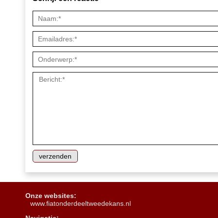
Onze websites:
www.fiatonderdeeltweedekans.nl