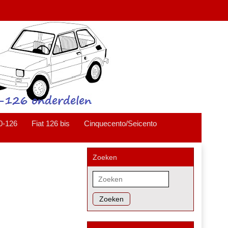
0-126
Fiat 126 bis
Cinquecento/Seicento
Zoeken
Zoeken