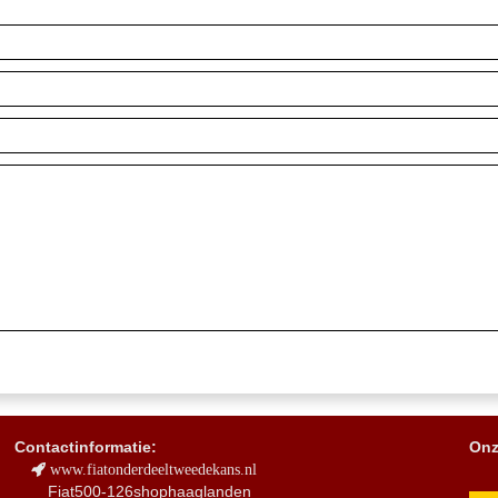
Contactinformatie:
Onz
www.fiatonderdeeltweedekans.nl
Fiat500-126shophaaglanden