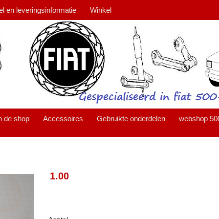
el en leveringsinformatie
Winkel
n de shop
Accessoires
Gebruikte onderdelen
webshop 50
1.00