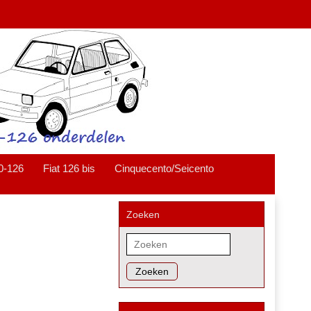
0-126
Fiat 126 bis
Cinquecento/Seicento
Zoeken
Zoeken