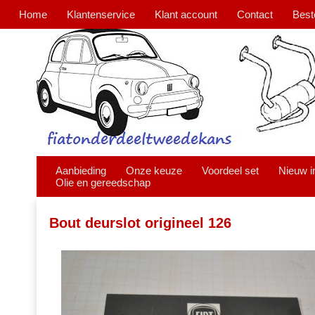
Home
Klantenservice
Klant account
Contact
Best
Aanbieding
Onze keuze
Voordeel set
Nieuw i
Olie en gereedschap
Bout deurslot origineel 126