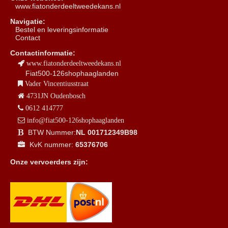
www.fiatonderdeeltweedekans.nl
Navigatie:
B
estel en leveringsinformatie
Contact
Contactinformatie:
www.fiatonderdeeltweedekans.nl
Fiat500-126shophaaglanden
Vader Vincentiusstraat
4731JN Oudenbosch
0612 414777
info@fiat500-126shophaaglanden
BTW Nummer:
NL 001712349B98
KvK nummer:
65376706
Onze vervoerders zijn: