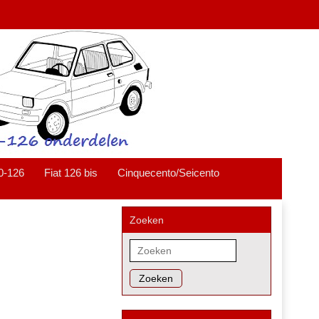
0-126
Fiat 126 bis
Cinquecento/Seicento
Zoeken
Zoeken