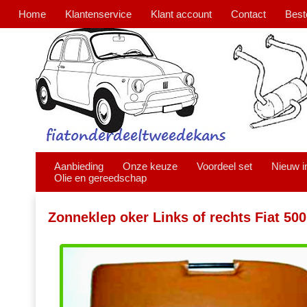
Home
Klantenservice
Klant account
Contact
Best
Aanbieding
Onze keuze
Voordeel set
Nieuw i
Olie en gereedschap
Zonneklep oker Links of rechts Fiat 500