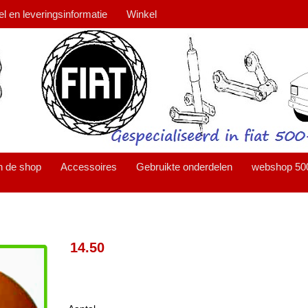
el en leveringsinformatie
Winkel
n de shop
Accessoires
Gebruikte onderdelen
webshop 50
14.50