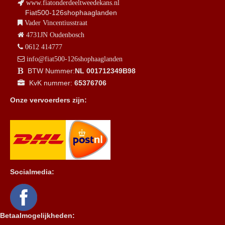
www.fiatonderdeeltweedekans.nl
Fiat500-126shophaaglanden
Vader Vincentiusstraat
4731JN Oudenbosch
0612 414777
info@fiat500-126shophaaglanden
BTW Nummer:
NL 001712349B98
KvK nummer:
65376706
Onze vervoerders zijn:
Socialmedia:
Betaalmogelijkheden: