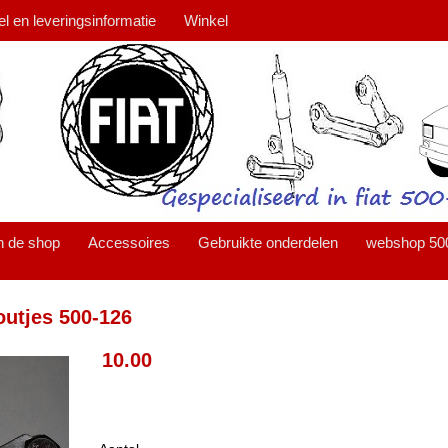
el en leveringsinformatie
Winkel
n de shop
Accessoires
Gebruikte onderdelen
webshop 50
outjes 500-126
10.00