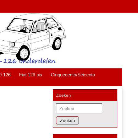
0-126
Fiat 126 bis
Cinquecento/Seicento
Zoeken
Zoeken