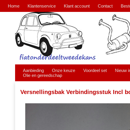
Home
Klantenservice
Klant account
Contact
Best
Aanbieding
Onze keuze
Voordeel set
Nieuw i
Olie en gereedschap
Versnellingsbak Verbindingsstuk Incl b