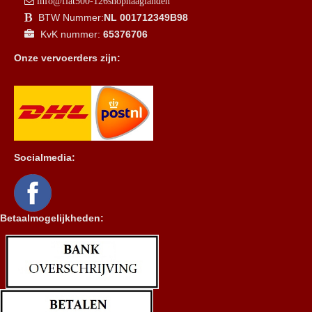
info@fiat500-126shophaaglanden
BTW Nummer:
NL 001712349B98
KvK nummer:
65376706
Onze vervoerders zijn:
Socialmedia:
Betaalmogelijkheden: