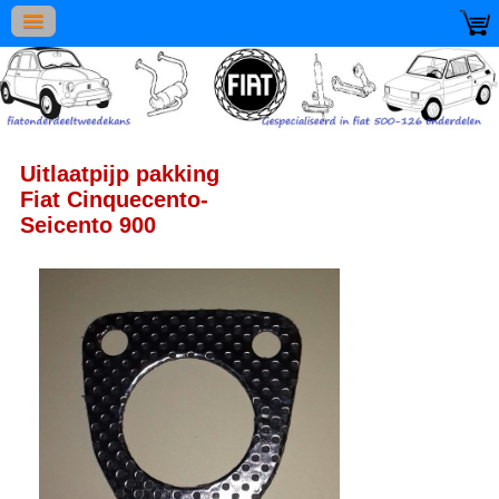
Uitlaatpijp pakking
Fiat Cinquecento-
Seicento 900