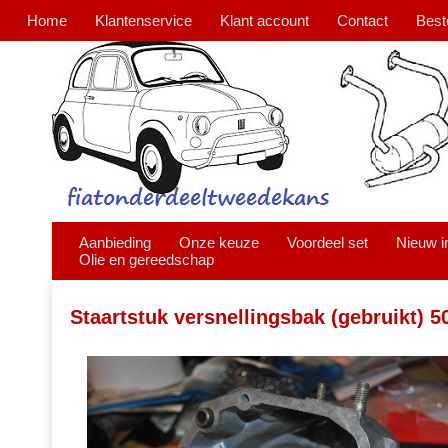
Home
Klantenservice
Klant account
Contact
Best
Aanbieding
Onze keuze
Voordeel set
Nieuw i
Olie en gereedschap
Staartstuk versnellingsbak (gebruikt) 5