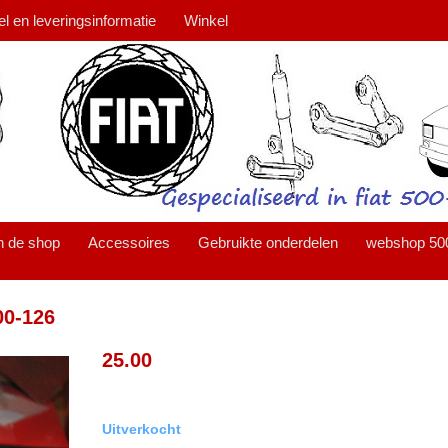
el en leveringsinformatie
Winkel
n de shop
Accessoires
Gebruikte onderdelen
webshop 50
00-126
25.00
Uitverkocht