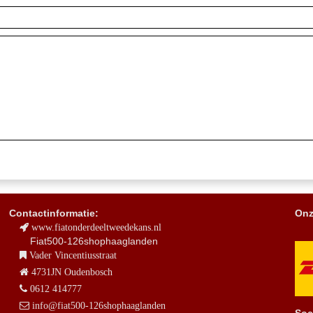
Contactinformatie:
Onz
www.fiatonderdeeltweedekans.nl
Fiat500-126shophaaglanden
Vader Vincentiusstraat
4731JN Oudenbosch
0612 414777
info@fiat500-126shophaaglanden