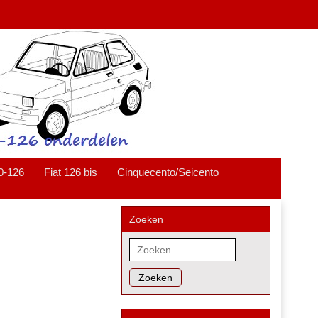
0-126
Fiat 126 bis
Cinquecento/Seicento
Zoeken
Zoeken