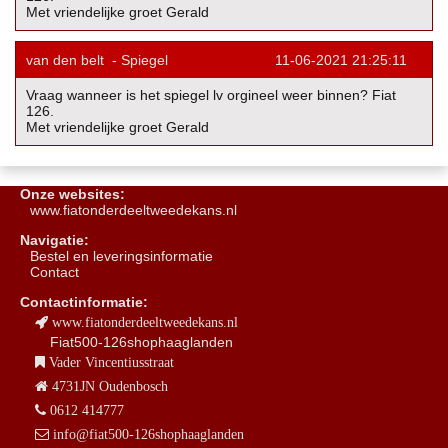
Met vriendelijke groet Gerald
van den belt
-
Spiegel
11-06-2021 21:25:11
Vraag wanneer is het spiegel lv orgineel weer binnen? Fiat
126.
Met vriendelijke groet Gerald
Onze websites:
www.fiatonderdeeltweedekans.nl
Navigatie:
B
estel en leveringsinformatie
Contact
Contactinformatie:
www.fiatonderdeeltweedekans.nl
Fiat500-126shophaaglanden
Vader Vincentiusstraat
4731JN Oudenbosch
0612 414777
info@fiat500-126shophaaglanden