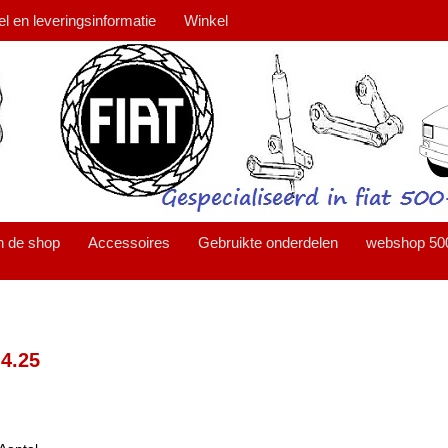
el en leveringsinformatie
Winkel
n de shop
Accessoires
Gebruikte onderdelen
webshop 50
4.25