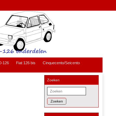
0-126
Fiat 126 bis
Cinquecento/Seicento
Zoeken
Zoeken