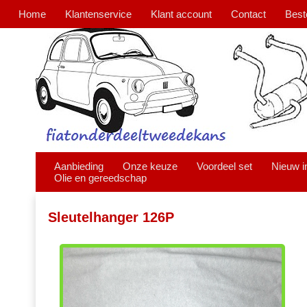
Home
Klantenservice
Klant account
Contact
Best
Aanbieding
Onze keuze
Voordeel set
Nieuw i
Olie en gereedschap
Sleutelhanger 126P