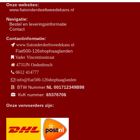
Onze websites:
www.fiatonderdeeltweedekans.nl
Navigatie:
B
estel en leveringsinformatie
Contact
Contactinformatie:
www.fiatonderdeeltweedekans.nl
Fiat500-126shophaaglanden
Vader Vincentiusstraat
4731JN Oudenbosch
0612 414777
info@fiat500-126shophaaglanden
BTW Nummer:
NL 001712349B98
KvK nummer:
65376706
Onze vervoerders zijn: