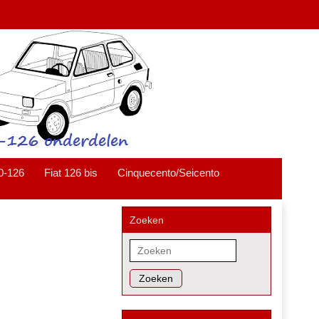
0-126
Fiat 126 bis
Cinquecento/Seicento
Zoeken
Zoeken