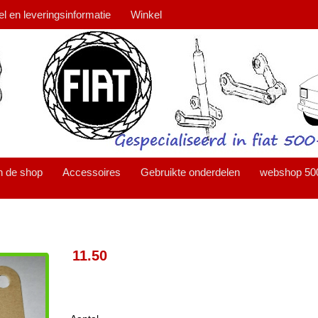
el en leveringsinformatie
Winkel
n de shop
Accessoires
Gebruikte onderdelen
webshop 50
11.50