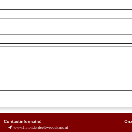
Contactinformatie:
Onz
www.fiatonderdeeltweedekans.nl