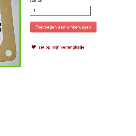
Aantal
zet op mijn verlanglijstje