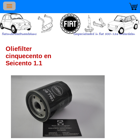
Oliefilter
cinquecento en
Seicento 1.1