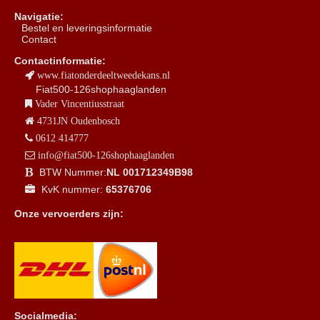
Navigatie:
B
estel en leveringsinformatie
Contact
Contactinformatie:
www.fiatonderdeeltweedekans.nl
Fiat500-126shophaaglanden
Vader Vincentiusstraat
4731JN Oudenbosch
0612 414777
info@fiat500-126shophaaglanden
BTW Nummer:
NL 001712349B98
KvK nummer:
65376706
Onze vervoerders zijn:
Socialmedia: