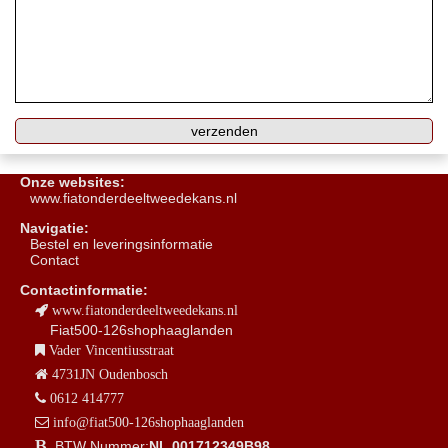
Onze websites:
www.fiatonderdeeltweedekans.nl
Navigatie:
B
estel en leveringsinformatie
Contact
Contactinformatie:
www.fiatonderdeeltweedekans.nl
Fiat500-126shophaaglanden
Vader Vincentiusstraat
4731JN Oudenbosch
0612 414777
info@fiat500-126shophaaglanden
BTW Nummer:
NL 001712349B98