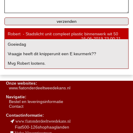
Robert
-
Stadslicht unit compleet plastic binnenwerk wit 50
16-06-2019 23:00:21
Goeiedag
Vraagje heeft dit knipperunit een E keurmerk??
Mvg Robert lootens.
Onze websites:
www.fiatonderdeeltweedekans.nl
Navigatie:
B
estel en leveringsinformatie
Contact
Contactinformatie:
www.fiatonderdeeltweedekans.nl
Fiat500-126shophaaglanden
Vader Vincentiusstraat