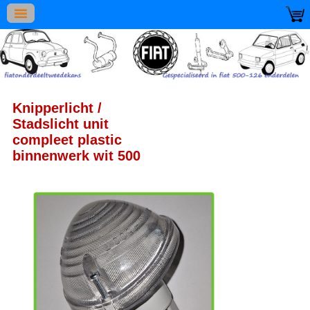
Knipperlicht /
Stadslicht unit
compleet plastic
binnenwerk wit 500