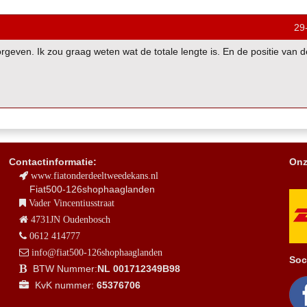
29
even. Ik zou graag weten wat de totale lengte is. En de positie van d
Contactinformatie:
Onz
www.fiatonderdeeltweedekans.nl
Fiat500-126shophaaglanden
Vader Vincentiusstraat
4731JN Oudenbosch
0612 414777
info@fiat500-126shophaaglanden
Soc
BTW Nummer:
NL 001712349B98
KvK nummer:
65376706