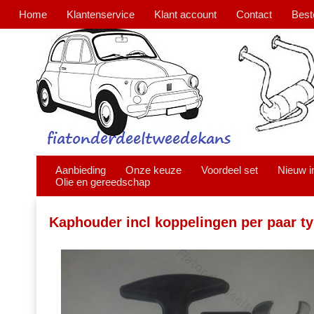
Home
Klantenservice
Klant account
Contact
Best
Aanbieding
Onze keuze
Voordeel set
Nieuw i
Olie en gereedschap
Kaphouder incl koppelingen per paar ty