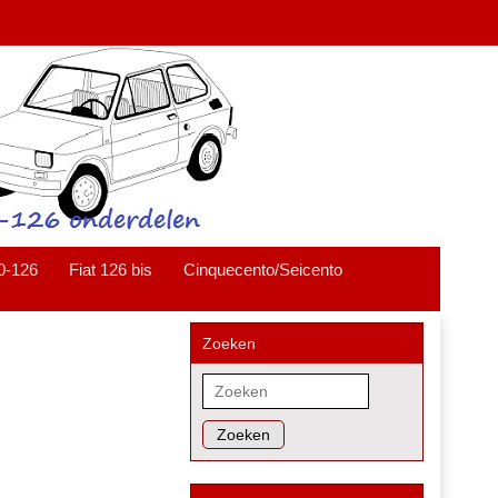
0-126
Fiat 126 bis
Cinquecento/Seicento
Zoeken
Zoeken