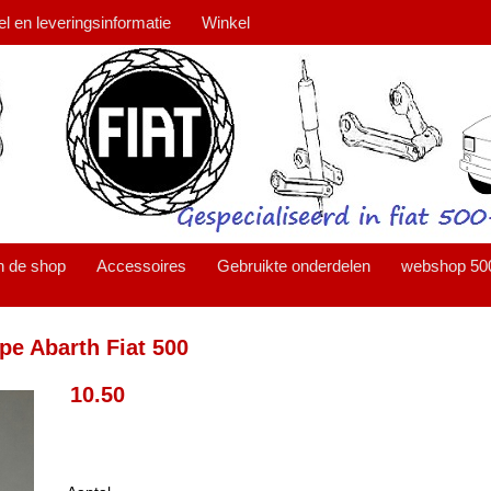
el en leveringsinformatie
Winkel
n de shop
Accessoires
Gebruikte onderdelen
webshop 50
pe Abarth Fiat 500
10.50