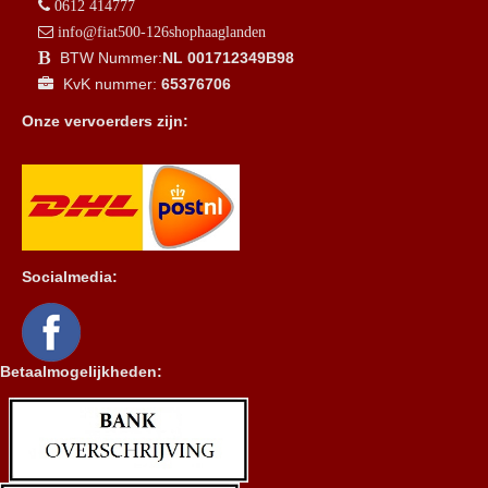
0612 414777
info@fiat500-126shophaaglanden
BTW Nummer:
NL 001712349B98
KvK nummer:
65376706
Onze vervoerders zijn:
Socialmedia:
Betaalmogelijkheden: