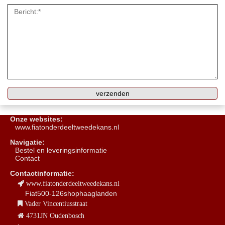
Onze websites:
www.fiatonderdeeltweedekans.nl
Navigatie:
B
estel en leveringsinformatie
Contact
Contactinformatie:
www.fiatonderdeeltweedekans.nl
Fiat500-126shophaaglanden
Vader Vincentiusstraat
4731JN Oudenbosch