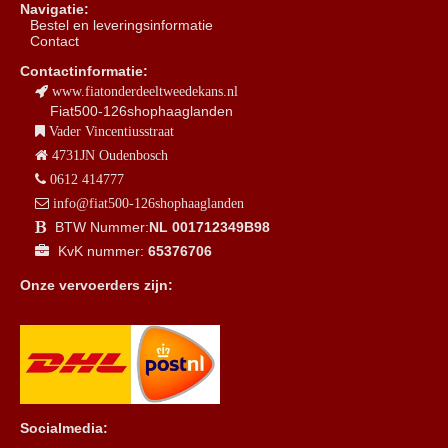
Navigatie:
B
estel en leveringsinformatie
Contact
Contactinformatie:
www.fiatonderdeeltweedekans.nl
Fiat500-126shophaaglanden
Vader Vincentiusstraat
4731JN Oudenbosch
0612 414777
info@fiat500-126shophaaglanden
BTW Nummer:
NL 001712349B98
KvK nummer:
65376706
Onze vervoerders zijn:
Socialmedia: