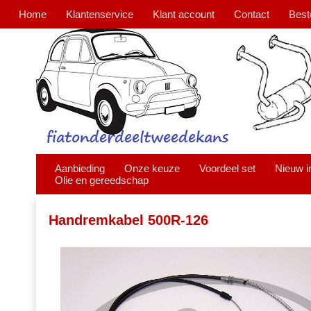
Home
Klantenservice
Klant account
Contact
Best
Aanbieding
Onze keuze
Voordeel set
Nieuw i
Olie en gereedschap
Handremkabel 500R-126