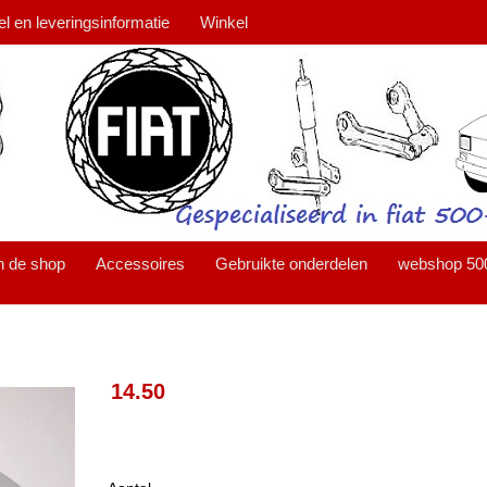
el en leveringsinformatie
Winkel
n de shop
Accessoires
Gebruikte onderdelen
webshop 50
14.50