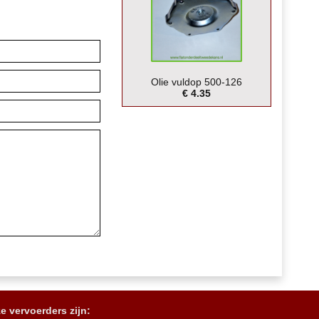
Olie vuldop 500-126
€ 4.35
e vervoerders zijn: