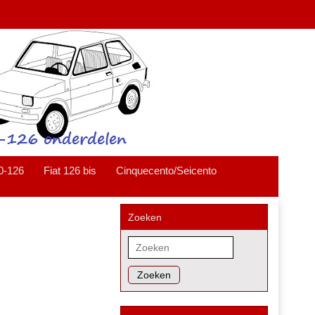
0-126
Fiat 126 bis
Cinquecento/Seicento
Zoeken
Zoeken