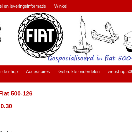
el en leveringsinformatie
Winkel
n de shop
Accessoires
Gebruikte onderdelen
webshop 50
iat 500-126
0.30