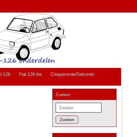
0-126
Fiat 126 bis
Cinquecento/Seicento
Zoeken
Zoeken