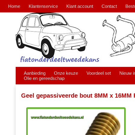
Home
Klantenservice
Klant account
Contact
Best
Aanbieding
Onze keuze
Voordeel set
Nieuw i
Olie en gereedschap
Geel gepassiveerde bout 8MM x 16MM F