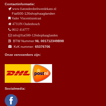
Contactinformatie:
www.fiatonderdeeltweedekans.nl
Fiat500-126shophaaglanden
Vader Vincentiusstraat
4731JN Oudenbosch
0612 414777
info@fiat500-126shophaaglanden
BTW Nummer:
NL 001712349B98
KvK nummer:
65376706
Onze vervoerders zijn:
Socialmedia: