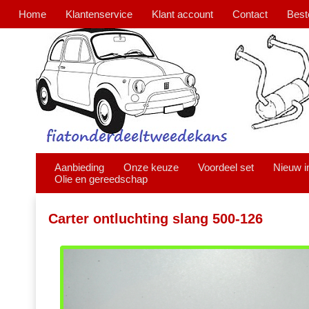
Home
Klantenservice
Klant account
Contact
Best
Aanbieding
Onze keuze
Voordeel set
Nieuw i
Olie en gereedschap
Carter ontluchting slang 500-126