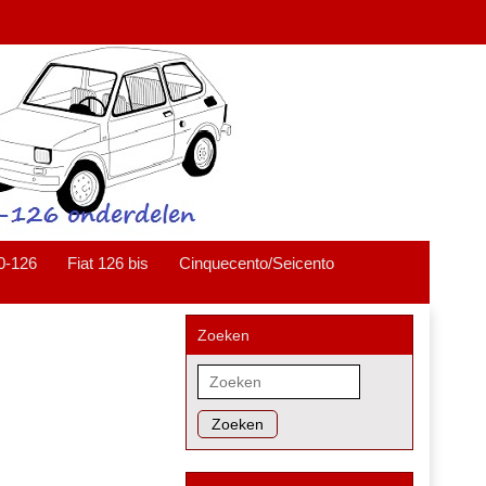
0-126
Fiat 126 bis
Cinquecento/Seicento
Zoeken
Zoeken