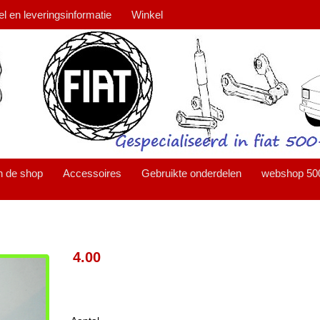
el en leveringsinformatie
Winkel
n de shop
Accessoires
Gebruikte onderdelen
webshop 50
4.00