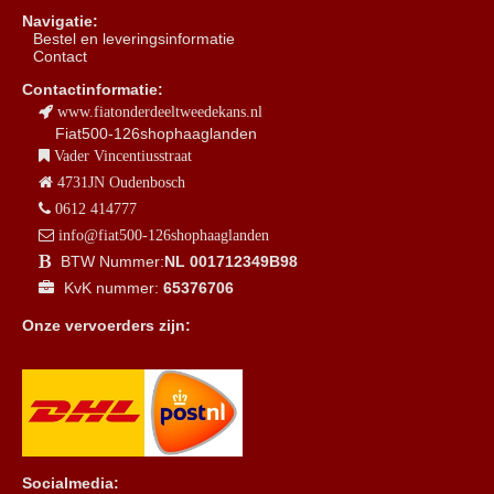
Navigatie:
B
estel en leveringsinformatie
Contact
Contactinformatie:
www.fiatonderdeeltweedekans.nl
Fiat500-126shophaaglanden
Vader Vincentiusstraat
4731JN Oudenbosch
0612 414777
info@fiat500-126shophaaglanden
BTW Nummer:
NL 001712349B98
KvK nummer:
65376706
Onze vervoerders zijn:
Socialmedia: