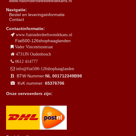
www.fiatonderdeeltweedekans.nl
Navigatie:
B
estel en leveringsinformatie
Contact
Contactinformatie:
www.fiatonderdeeltweedekans.nl
Fiat500-126shophaaglanden
Vader Vincentiusstraat
4731JN Oudenbosch
0612 414777
info@fiat500-126shophaaglanden
BTW Nummer:
NL 001712349B98
KvK nummer:
65376706
Onze vervoerders zijn: