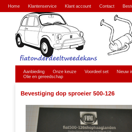
Home
Klantenservice
Klant account
Contact
Best
Aanbieding
Onze keuze
Voordeel set
Nieuw i
Olie en gereedschap
Bevestiging dop sproeier 500-126