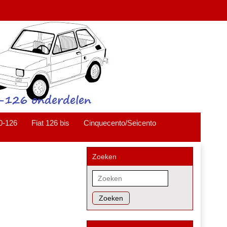
0-126
Fiat 126 bis
Cinquecento/Seicento
Zoeken
Zoeken