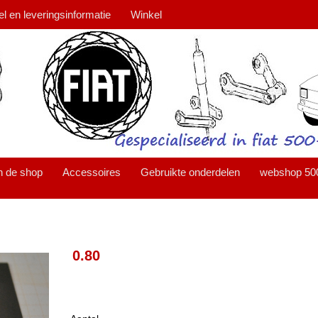
el en leveringsinformatie
Winkel
n de shop
Accessoires
Gebruikte onderdelen
webshop 50
0.80