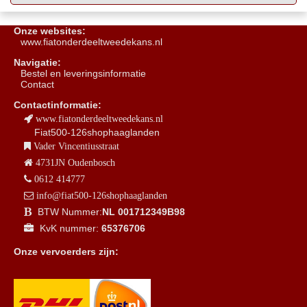
Onze websites:
www.fiatonderdeeltweedekans.nl
Navigatie:
B
estel en leveringsinformatie
Contact
Contactinformatie:
www.fiatonderdeeltweedekans.nl
Fiat500-126shophaaglanden
Vader Vincentiusstraat
4731JN Oudenbosch
0612 414777
info@fiat500-126shophaaglanden
BTW Nummer:
NL 001712349B98
KvK nummer:
65376706
Onze vervoerders zijn: