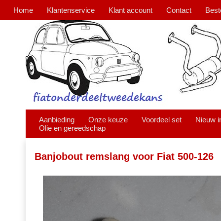
Home
Klantenservice
Klant account
Contact
Best
Aanbieding
Onze keuze
Voordeel set
Nieuw i
Olie en gereedschap
Banjobout remslang voor Fiat 500-126