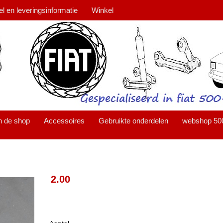
el en leveringsinformatie
Winkel
n de shop
Accessoires
Gebruikte onderdelen
webshop 50
2.00