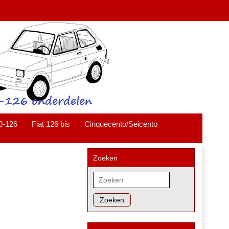
0-126
Fiat 126 bis
Cinquecento/Seicento
Zoeken
Zoeken