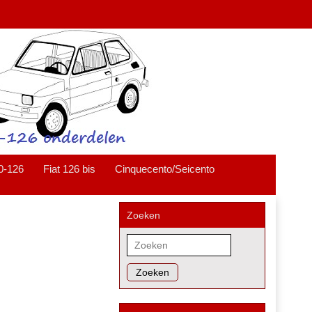
0-126
Fiat 126 bis
Cinquecento/Seicento
Zoeken
Zoeken