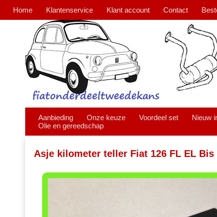
Home
Klantenservice
Klant account
Contact
Best
Aanbieding
Onze keuze
Voordeel set
Nieuw i
Olie en gereedschap
Asje kilometer teller Fiat 126 FL EL Bis