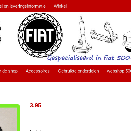
el en leveringsinformatie
Winkel
n de shop
Accessoires
Gebruikte onderdelen
webshop 50
3.95