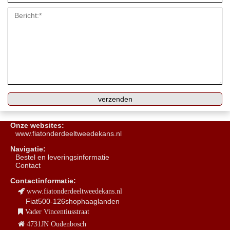
Onze websites:
www.fiatonderdeeltweedekans.nl
Navigatie:
B
estel en leveringsinformatie
Contact
Contactinformatie:
www.fiatonderdeeltweedekans.nl
Fiat500-126shophaaglanden
Vader Vincentiusstraat
4731JN Oudenbosch