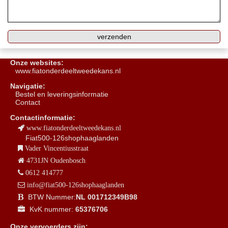
Onze websites:
www.fiatonderdeeltweedekans.nl
Navigatie:
B
estel en leveringsinformatie
Contact
Contactinformatie:
www.fiatonderdeeltweedekans.nl
Fiat500-126shophaaglanden
Vader Vincentiusstraat
4731JN Oudenbosch
0612 414777
info@fiat500-126shophaaglanden
BTW Nummer:
NL 001712349B98
KvK nummer:
65376706
Onze vervoerders zijn: